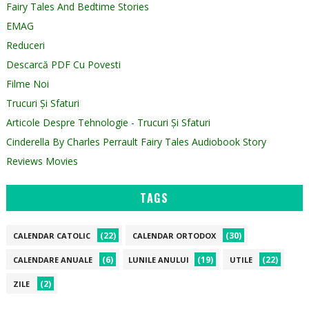
Fairy Tales And Bedtime Stories
EMAG
Reduceri
Descarcă PDF Cu Povesti
Filme Noi
Trucuri Și Sfaturi
Articole Despre Tehnologie - Trucuri Și Sfaturi
Cinderella By Charles Perrault Fairy Tales Audiobook Story
Reviews Movies
TAGS
(22)
(30)
CALENDAR CATOLIC
CALENDAR ORTODOX
(6)
(19)
(22)
CALENDARE ANUALE
LUNILE ANULUI
UTILE
(2)
ZILE