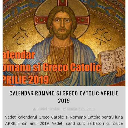
CALENDAR ROMANO SI GRECO CATOLIC APRILIE
2019
Daniel Nicolae
ianuarie 05, 2019
Vedeti calendarul Greco Catolic si Romano Catolic pentru luna
APRILIE din anul 2019. Vedeti cand sunt sarbatori cu cruce