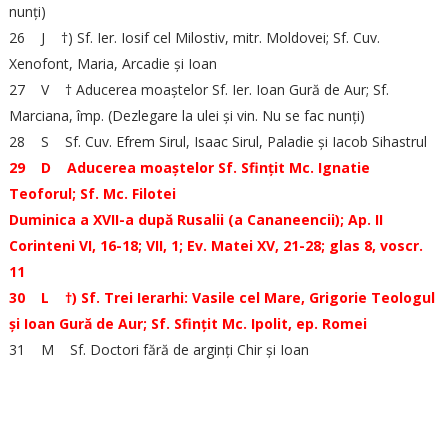
nunți)
26 J †) Sf. Ier. Iosif cel Milostiv, mitr. Moldovei; Sf. Cuv.
Xenofont, Maria, Arcadie și Ioan
27 V † Aducerea moaștelor Sf. Ier. Ioan Gură de Aur; Sf.
Marciana, împ. (Dezlegare la ulei și vin. Nu se fac nunți)
28 S Sf. Cuv. Efrem Sirul, Isaac Sirul, Paladie și Iacob Sihastrul
29 D Aducerea moaștelor Sf. Sfințit Mc. Ignatie
Teoforul; Sf. Mc. Filotei
Duminica a XVII-a după Rusalii (a Cananeencii); Ap. II
Corinteni VI, 16-18; VII, 1; Ev. Matei XV, 21-28; glas 8, voscr.
11
30 L †) Sf. Trei Ierarhi: Vasile cel Mare, Grigorie Teologul
și Ioan Gură de Aur; Sf. Sfințit Mc. Ipolit, ep. Romei
31 M Sf. Doctori fără de arginți Chir și Ioan