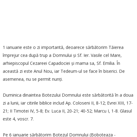
1 ianuarie este o zi importantă, deoarece sărbătorim Tăierea
împrejur cea după trup a Domnului și Sf. Ier. Vasile cel Mare,
arhiepiscopul Cezareei Capadociei și mama sa, Sf. Emilia. În
această zi este Anul Nou, iar Tedeum-ul se face în biserici. De
asemenea, nu se permit nunți.
Duminica dinaintea Botezului Domnului este sărbătorită în a doua
zi a lunii, iar citirile biblice includ Ap. Coloseni II, 8-12; Evrei XIII, 17-
21; II Timotei IV, 5-8; Ev. Luca II, 20-21; 40-52; Marcu I, 1-8. Glasul
este 4, voscr. 7.
Pe 6 ianuarie sărbătorim Botezul Domnului (Boboteaza -