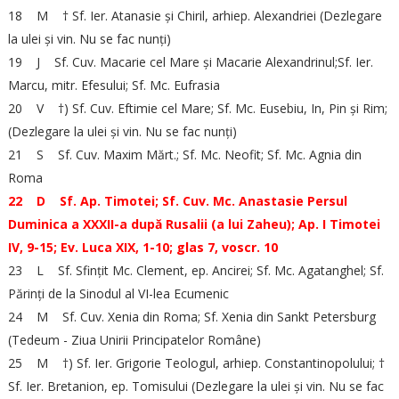
18 M † Sf. Ier. Atanasie și Chiril, arhiep. Alexandriei (Dezlegare
la ulei și vin. Nu se fac nunți)
19 J Sf. Cuv. Macarie cel Mare și Macarie Alexandrinul;Sf. Ier.
Marcu, mitr. Efesului; Sf. Mc. Eufrasia
20 V †) Sf. Cuv. Eftimie cel Mare; Sf. Mc. Eusebiu, In, Pin și Rim;
(Dezlegare la ulei și vin. Nu se fac nunți)
21 S Sf. Cuv. Maxim Mărt.; Sf. Mc. Neofit; Sf. Mc. Agnia din
Roma
22 D Sf. Ap. Timotei; Sf. Cuv. Mc. Anastasie Persul
Duminica a XXXII-a după Rusalii (a lui Zaheu); Ap. I Timotei
IV, 9-15; Ev. Luca XIX, 1-10; glas 7, voscr. 10
23 L Sf. Sfințit Mc. Clement, ep. Ancirei; Sf. Mc. Agatanghel; Sf.
Părinți de la Sinodul al VI-lea Ecumenic
24 M Sf. Cuv. Xenia din Roma; Sf. Xenia din Sankt Petersburg
(Tedeum - Ziua Unirii Principatelor Române)
25 M †) Sf. Ier. Grigorie Teologul, arhiep. Constantinopolului; †
Sf. Ier. Bretanion, ep. Tomisului (Dezlegare la ulei și vin. Nu se fac