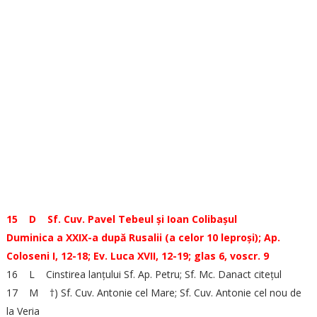
15 D Sf. Cuv. Pavel Tebeul și Ioan Colibașul
Duminica a XXIX-a după Rusalii (a celor 10 leproși); Ap.
Coloseni I, 12-18; Ev. Luca XVII, 12-19; glas 6, voscr. 9
16 L Cinstirea lanțului Sf. Ap. Petru; Sf. Mc. Danact citețul
17 M †) Sf. Cuv. Antonie cel Mare; Sf. Cuv. Antonie cel nou de
la Veria