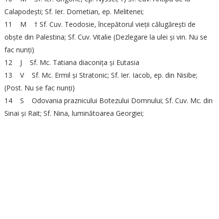
Calapodești; Sf. Ier. Dometian, ep. Melitenei;
11 M † Sf. Cuv. Teodosie, începătorul vieții călugărești de
obște din Palestina; Sf. Cuv. Vitalie (Dezlegare la ulei și vin. Nu se
fac nunți)
12 J Sf. Mc. Tatiana diaconița și Eutasia
13 V Sf. Mc. Ermil și Stratonic; Sf. Ier. Iacob, ep. din Nisibe;
(Post. Nu se fac nunți)
14 S Odovania praznicului Botezului Domnului; Sf. Cuv. Mc. din
Sinai și Rait; Sf. Nina, luminătoarea Georgiei;