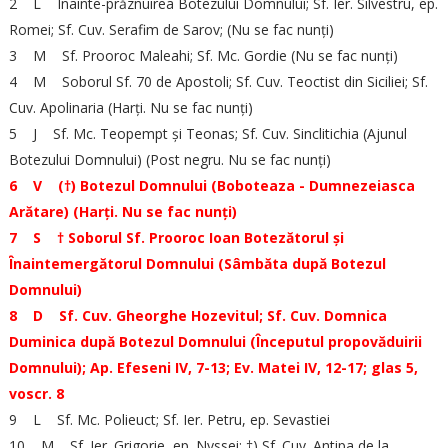
2 L Înainte-prăznuirea Botezului Domnului; Sf. Ier. Silvestru, ep.
Romei; Sf. Cuv. Serafim de Sarov; (Nu se fac nunți)
3 M Sf. Prooroc Maleahi; Sf. Mc. Gordie (Nu se fac nunți)
4 M Soborul Sf. 70 de Apostoli; Sf. Cuv. Teoctist din Siciliei; Sf.
Cuv. Apolinaria (Harți. Nu se fac nunți)
5 J Sf. Mc. Teopempt și Teonas; Sf. Cuv. Sinclitichia (Ajunul
Botezului Domnului) (Post negru. Nu se fac nunți)
6 V (†) Botezul Domnului (Boboteaza - Dumnezeiasca
Arătare) (Harți. Nu se fac nunți)
7 S † Soborul Sf. Prooroc Ioan Botezătorul și
Înaintemergătorul Domnului (Sâmbăta după Botezul
Domnului)
8 D Sf. Cuv. Gheorghe Hozevitul; Sf. Cuv. Domnica
Duminica după Botezul Domnului (Începutul propovăduirii
Domnului); Ap. Efeseni IV, 7-13; Ev. Matei IV, 12-17; glas 5,
voscr. 8
9 L Sf. Mc. Polieuct; Sf. Ier. Petru, ep. Sevastiei
10 M Sf. Ier. Grigorie, ep. Nyssei; †) Sf. Cuv. Antipa de la