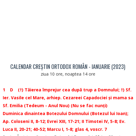
CALENDAR CREȘTIN ORTODOX ROMÂN - IANUARIE (2023)
ziua 10 ore, noaptea 14 ore
1 D (†) Tăierea împrejur cea după trup a Domnului; †) Sf.
Ier. Vasile cel Mare, arhiep. Cezareei Capadociei și mama sa
Sf. Emilia (Tedeum - Anul Nou) (Nu se fac nunți)
Duminica dinaintea Botezului Domnului (Botezul lui Ioan);
Ap. Coloseni II, 8-12; Evrei XIII, 17-21; II Timotei IV, 5-8; Ev.
Luca II, 20-21; 40-52; Marcu I, 1-8; glas 4, voscr. 7