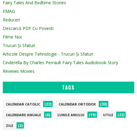
Fairy Tales And Bedtime Stories
EMAG
Reduceri
Descarcă PDF Cu Povesti
Filme Noi
Trucuri Și Sfaturi
Articole Despre Tehnologie - Trucuri Și Sfaturi
Cinderella By Charles Perrault Fairy Tales Audiobook Story
Reviews Movies
TAGS
(22)
(30)
CALENDAR CATOLIC
CALENDAR ORTODOX
(6)
(19)
(22)
CALENDARE ANUALE
LUNILE ANULUI
UTILE
(2)
ZILE