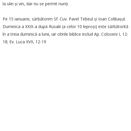
la ulei și vin, dar nu se permit nunți.
Pe 15 ianuarie, sărbătorim Sf. Cuv. Pavel Tebeul și Ioan Colibașul.
Duminica a XXIX-a după Rusalii (a celor 10 leproși) este sărbătorită
în a treia duminică a lunii, iar citirile biblice includ Ap. Coloseni I, 12-
18; Ev. Luca XVII, 12-19