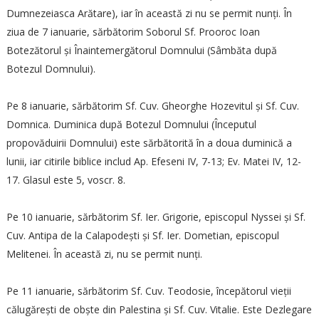
Dumnezeiasca Arătare), iar în această zi nu se permit nunți. În
ziua de 7 ianuarie, sărbătorim Soborul Sf. Prooroc Ioan
Botezătorul și Înaintemergătorul Domnului (Sâmbăta după
Botezul Domnului).
Pe 8 ianuarie, sărbătorim Sf. Cuv. Gheorghe Hozevitul și Sf. Cuv.
Domnica. Duminica după Botezul Domnului (Începutul
propovăduirii Domnului) este sărbătorită în a doua duminică a
lunii, iar citirile biblice includ Ap. Efeseni IV, 7-13; Ev. Matei IV, 12-
17. Glasul este 5, voscr. 8.
Pe 10 ianuarie, sărbătorim Sf. Ier. Grigorie, episcopul Nyssei și Sf.
Cuv. Antipa de la Calapodești și Sf. Ier. Dometian, episcopul
Melitenei. În această zi, nu se permit nunți.
Pe 11 ianuarie, sărbătorim Sf. Cuv. Teodosie, începătorul vieții
călugărești de obște din Palestina și Sf. Cuv. Vitalie. Este Dezlegare