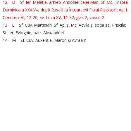
12 D Sf. Ier. Meletie, arhiep. Antiohiei celei Mari; Sf. Mc. Hristea
Duminica a XXXIV-a după Rusalii (a Întoarcerii Fiului Risipitor); Ap. I
Corinteni VI, 12-20; Ev. Luca XV, 11-32; glas 2, voscr. 2
13 L Sf. Cuv. Martinian; Sf. Ap. și Mc. Acvila și soția sa, Priscila;
Sf. Ier. Evloghie, patr. Alexandriei
14 M Sf. Cuv. Auxenție, Maron și Avraam