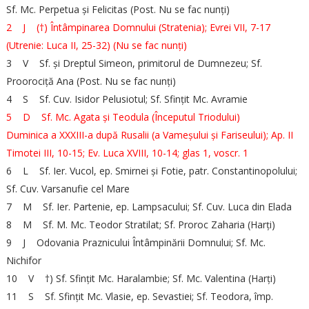
Sf. Mc. Perpetua și Felicitas (Post. Nu se fac nunți)
2 J (†) Întâmpinarea Domnului (Stratenia); Evrei VII, 7-17
(Utrenie: Luca II, 25-32) (Nu se fac nunți)
3 V Sf. și Dreptul Simeon, primitorul de Dumnezeu; Sf.
Proorociță Ana (Post. Nu se fac nunți)
4 S Sf. Cuv. Isidor Pelusiotul; Sf. Sfințit Mc. Avramie
5 D Sf. Mc. Agata și Teodula (Începutul Triodului)
Duminica a XXXIII-a după Rusalii (a Vameșului și Fariseului); Ap. II
Timotei III, 10-15; Ev. Luca XVIII, 10-14; glas 1, voscr. 1
6 L Sf. Ier. Vucol, ep. Smirnei și Fotie, patr. Constantinopolului;
Sf. Cuv. Varsanufie cel Mare
7 M Sf. Ier. Partenie, ep. Lampsacului; Sf. Cuv. Luca din Elada
8 M Sf. M. Mc. Teodor Stratilat; Sf. Proroc Zaharia (Harți)
9 J Odovania Praznicului Întâmpinării Domnului; Sf. Mc.
Nichifor
10 V †) Sf. Sfințit Mc. Haralambie; Sf. Mc. Valentina (Harți)
11 S Sf. Sfințit Mc. Vlasie, ep. Sevastiei; Sf. Teodora, împ.