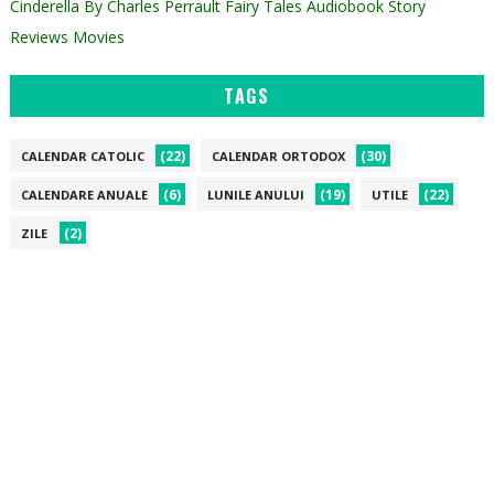
Cinderella By Charles Perrault Fairy Tales Audiobook Story
Reviews Movies
TAGS
(22)
(30)
CALENDAR CATOLIC
CALENDAR ORTODOX
(6)
(19)
(22)
CALENDARE ANUALE
LUNILE ANULUI
UTILE
(2)
ZILE