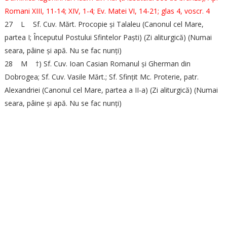
Romani XIII, 11-14; XIV, 1-4; Ev. Matei VI, 14-21; glas 4, voscr. 4
27 L Sf. Cuv. Mărt. Procopie și Talaleu (Canonul cel Mare,
partea I; Începutul Postului Sfintelor Paști) (Zi aliturgică) (Numai
seara, pâine și apă. Nu se fac nunți)
28 M †) Sf. Cuv. Ioan Casian Romanul și Gherman din
Dobrogea; Sf. Cuv. Vasile Mărt.; Sf. Sfințit Mc. Proterie, patr.
Alexandriei (Canonul cel Mare, partea a II-a) (Zi aliturgică) (Numai
seara, pâine și apă. Nu se fac nunți)