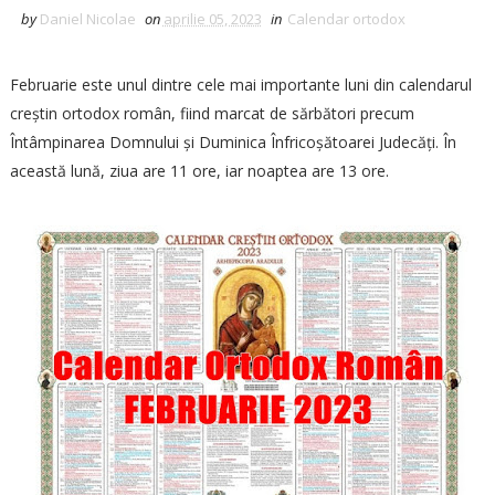
by
Daniel Nicolae
on
aprilie 05, 2023
in
Calendar ortodox
Februarie este unul dintre cele mai importante luni din calendarul
creștin ortodox român, fiind marcat de sărbători precum
Întâmpinarea Domnului și Duminica Înfricoșătoarei Judecăți. În
această lună, ziua are 11 ore, iar noaptea are 13 ore.