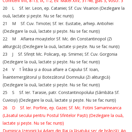
Corinteni VIII, 8-13; IX, 1-2; Ev. Matei XXV, 31-46; glas 3, voscr. 3
20 L Sf. Ier. Leon, ep. Cataniei; Sf. Cuv. Visarion (Dezlegare la
ouă, lactate și pește. Nu se fac nunți)
21 M Sf. Cuv. Timotei; Sf. Ier. Eustatie, arhiep. Antiohiei
(Dezlegare la ouă, lactate și pește. Nu se fac nunți)
22 M Aflarea moaștelor Sf. Mc. din Constantinopol (Zi
aliturgică) (Dezlegare la ouă, lactate și pește. Nu se fac nunți)
23 J Sf. Sfințit Mc. Policarp, ep. Smirnei; Sf. Cuv. Gorgonia
(Dezlegare la ouă, lactate și pește. Nu se fac nunți)
24 V † Întâia și a doua aflare a Capului Sf. Ioan,
Înaintemergătorul și Botezătorul Domnului (Zi aliturgică)
(Dezlegare la ouă, lactate și pește. Nu se fac nunți)
25 S Sf. Ier. Tarasie, patr. Constantinopolului (Sâmbăta Sf.
Cuvioși) (Dezlegare la ouă, lactate și pește. Nu se fac nunți)
26 D Sf. Ier. Porfirie, ep. Gazei; Sf. Mc. Fotini Samarineanca
(Lăsatul secului pentru Postul Sfintelor Paști) (Dezlegare la ouă,
lactate și pește. Nu se fac nunți)
Duminica Izgonirii lui Adam din Rai (a lăsatului sec de brânză); Ap.