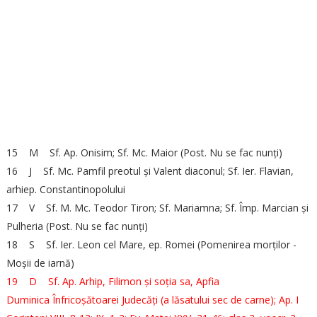
15 M Sf. Ap. Onisim; Sf. Mc. Maior (Post. Nu se fac nunți)
16 J Sf. Mc. Pamfil preotul și Valent diaconul; Sf. Ier. Flavian,
arhiep. Constantinopolului
17 V Sf. M. Mc. Teodor Tiron; Sf. Mariamna; Sf. Împ. Marcian și
Pulheria (Post. Nu se fac nunți)
18 S Sf. Ier. Leon cel Mare, ep. Romei (Pomenirea morților -
Moșii de iarnă)
19 D Sf. Ap. Arhip, Filimon și soția sa, Apfia
Duminica Înfricoșătoarei Judecăți (a lăsatului sec de carne); Ap. I