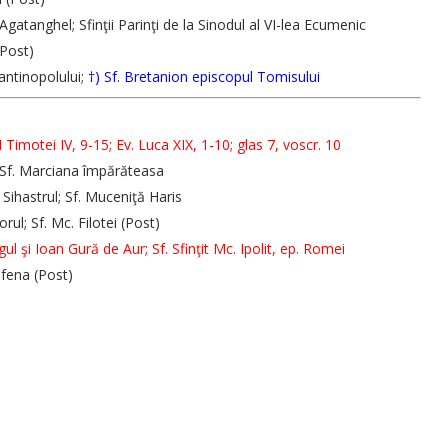
 Agatanghel; Sfinţii Parinţi de la Sinodul al VI-lea Ecumenic
(Post)
tantinopolului;
†) Sf. Bretanion episcopul Tomisului
I Timotei IV, 9-15; Ev. Luca XIX, 1-10; glas 7, voscr. 10
; Sf. Marciana împărăteasa
 Sihastrul; Sf. Muceniţă Haris
ul; Sf. Mc. Filotei (Post)
gul şi Ioan Gură de Aur; Sf. Sfinţit Mc. Ipolit, ep. Romei
rifena (Post)