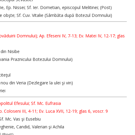
ie, Ep. Nissei; Sf. Ier. Dometian, episcopul Melitinei; (Post)
 de obşte; Sf. Cuv. Vitalie (Sâmbăta după Botezul Domnului)
văduirii Domnului); Ap. Efeseni IV, 7-13; Ev. Matei IV, 12-17; glas
 din Nisibe
dovania Praznicului Botezului Domnului)
iteţul
nou din Veria (Dezlegare la ulei şi vin)
riei
politul Efesului; Sf. Mc. Eufrasia
 Coloseni III, 4-11; Ev. Luca XVII, 12-19; glas 6, voscr. 9
 Sf. Mc. Vas şi Eusebiu
vghenie, Candid, Valerian şi Achila
l (Post)