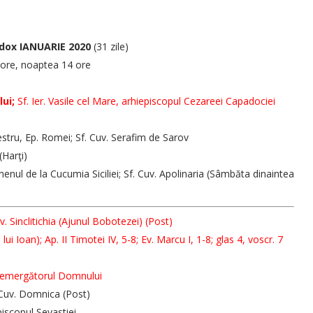
dox IANUARIE 2020
(31 zile)
 ore, noaptea 14 ore
ui;
Sf. Ier. Vasile cel Mare, arhiepiscopul Cezareei Capadociei
vestru, Ep. Romei; Sf. Cuv. Serafim de Sarov
(Harţi)
menul de la Cucumia Siciliei; Sf. Cuv. Apolinaria (Sâmbăta dinaintea
. Sinclitichia (Ajunul Bobotezei) (Post)
lui Ioan); Ap. II Timotei IV, 5-8; Ev. Marcu I, 1-8; glas 4, voscr. 7
ntemergătorul Domnului
. Cuv. Domnica (Post)
episcopul Sevastiei