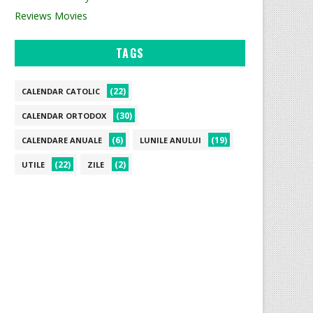
Reviews Movies
TAGS
(22)
CALENDAR CATOLIC
(30)
CALENDAR ORTODOX
(6)
(19)
CALENDARE ANUALE
LUNILE ANULUI
(22)
(2)
UTILE
ZILE