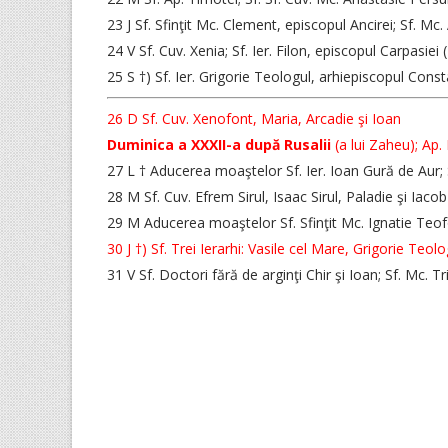
23 J Sf. Sfinţit Mc. Clement, episcopul Ancirei; Sf. Mc.
24 V Sf. Cuv. Xenia; Sf. Ier. Filon, episcopul Carpasiei 
25 S †) Sf. Ier. Grigorie Teologul, arhiepiscopul Cons
26 D Sf. Cuv. Xenofont, Maria, Arcadie şi Ioan
Duminica a XXXII-a după Rusalii
(a lui Zaheu); Ap. 
27 L † Aducerea moaştelor Sf. Ier. Ioan Gură de Aur
28 M Sf. Cuv. Efrem Sirul, Isaac Sirul, Paladie şi Iacob
29 M Aducerea moaştelor Sf. Sfinţit Mc. Ignatie Teofor
30 J †) Sf. Trei Ierarhi: Vasile cel Mare, Grigorie Teolo
31 V Sf. Doctori fără de arginţi Chir şi Ioan; Sf. Mc. T