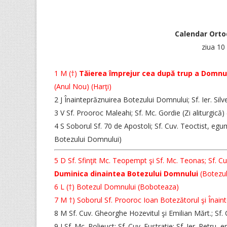
Calendar Orto
ziua 10
1 M (†)
Tăierea împrejur cea după trup a Domnul
(Anul Nou) (Harţi)
2 J Înainteprăznuirea Botezului Domnului; Sf. Ier. Sil
3 V Sf. Prooroc Maleahi; Sf. Mc. Gordie (Zi aliturgică) 
4 S Soborul Sf. 70 de Apostoli; Sf. Cuv. Teoctist, egu
Botezului Domnului)
5 D Sf. Sfinţit Mc. Teopempt şi Sf. Mc. Teonas; Sf. Cuv
Duminica dinaintea Botezului Domnului
(Botezul 
6 L (†) Botezul Domnului (Boboteaza)
7 M †) Soborul Sf. Prooroc Ioan Botezătorul şi Înai
8 M Sf. Cuv. Gheorghe Hozevitul şi Emilian Mărt.; Sf
9 J Sf. Mc. Polieuct; Sf. Cuv. Eustratie; Sf. Ier. Petru, 