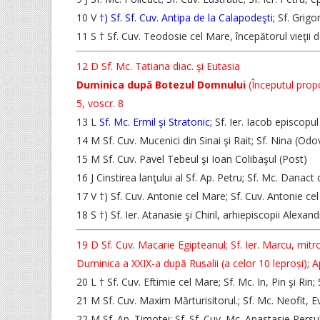
10 V
†) Sf. Sf. Cuv. Antipa de la Calapodeşti;
Sf. Grigor
11 S † Sf. Cuv. Teodosie cel Mare, începătorul vieţii
12 D Sf. Mc. Tatiana diac. şi Eutasia
Duminica după Botezul Domnului
(Începutul propo
5, voscr. 8
13 L
Sf. Mc. Ermil şi Stratonic;
Sf. Ier. Iacob episcopul
14 M Sf. Cuv. Mucenici din Sinai şi Rait; Sf. Nina (O
15 M Sf. Cuv. Pavel Tebeul şi Ioan Colibaşul (Post)
16 J Cinstirea lanţului al Sf. Ap. Petru; Sf. Mc. Danact c
17 V †) Sf. Cuv. Antonie cel Mare; Sf. Cuv. Antonie cel 
18 S †) Sf. Ier. Atanasie şi Chiril, arhiepiscopii Alexand
19 D Sf. Cuv. Macarie Egipteanul; Sf. Ier. Marcu, mitro
Duminica a XXIX-a după Rusalii (a celor 10 leproși); Ap.
20 L † Sf. Cuv. Eftimie cel Mare; Sf. Mc. In, Pin şi Rin;
21 M Sf. Cuv. Maxim Mărturisitorul.; Sf. Mc. Neofit, E
22 M Sf. Ap. Timotei; Sf. Sf. Cuv. Mc. Anastasie Persu