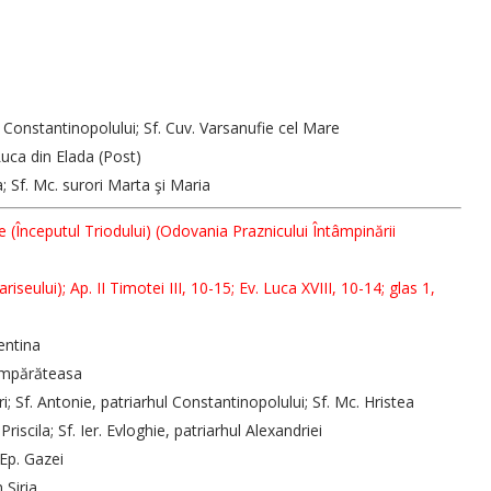
ul Constantinopolului; Sf. Cuv. Varsanufie cel Mare
Luca din Elada (Post)
; Sf. Mc. surori Marta şi Maria
tie (Începutul Triodului) (Odovania Praznicului Întâmpinării
iseului); Ap. II Timotei III, 10-15; Ev. Luca XVIII, 10-14; glas 1,
lentina
 împărăteasa
ri; Sf. Antonie, patriarhul Constantinopolului; Sf. Mc. Hristea
Priscila; Sf. Ier. Evloghie, patriarhul Alexandriei
 Ep. Gazei
 Siria