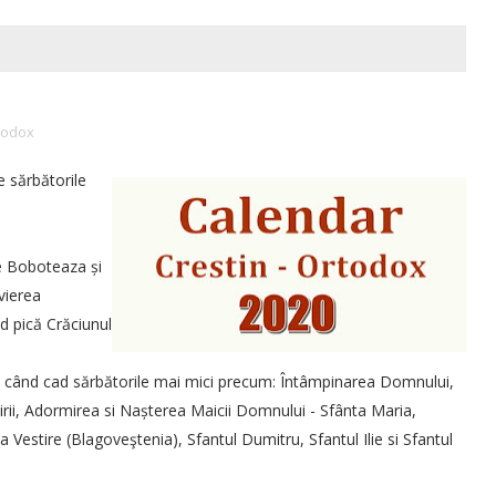
todox
 sărbătorile
e Boboteaza și
vierea
d pică Crăciunul
 când cad sărbătorile mai mici precum: Întâmpinarea Domnului,
uirii, Adormirea si Nașterea Maicii Domnului - Sfânta Maria,
na Vestire (Blagoveştenia), Sfantul Dumitru, Sfantul Ilie si Sfantul