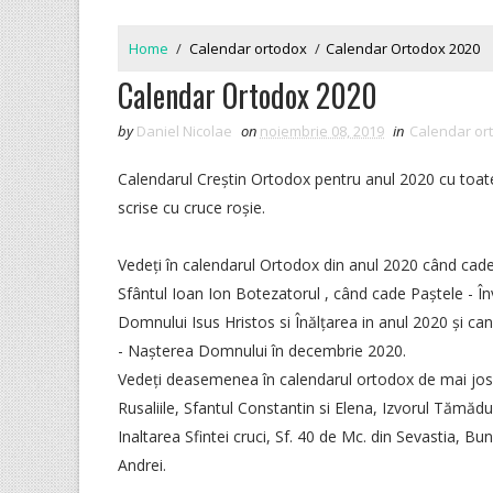
Home
/
Calendar ortodox
/
Calendar Ortodox 2020
Calendar Ortodox 2020
by
Daniel Nicolae
on
noiembrie 08, 2019
in
Calendar or
Calendarul Creștin Ortodox pentru anul 2020 cu toate
scrise cu cruce roșie.
Vedeți în calendarul Ortodox din anul 2020 când cad
Sfântul Ioan Ion Botezatorul , când cade Paștele - În
Domnului Isus Hristos si Înălțarea in anul 2020 și can
- Nașterea Domnului în decembrie 2020.
Vedeți deasemenea în calendarul ortodox de mai jos
Rusaliile, Sfantul Constantin si Elena, Izvorul Tămăd
Inaltarea Sfintei cruci, Sf. 40 de Mc. din Sevastia, Bu
Andrei.