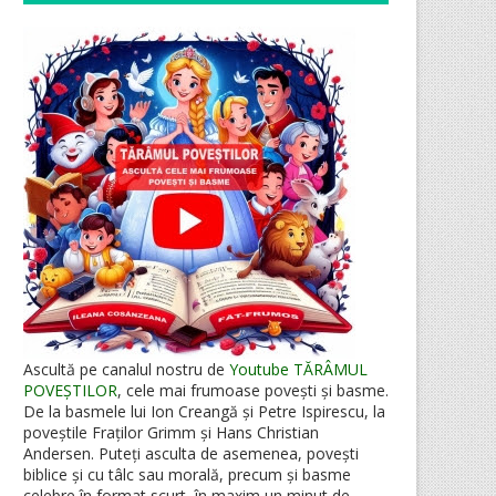
Ascultă pe canalul nostru de
Youtube TĂRÂMUL
POVEȘTILOR
, cele mai frumoase povești și basme.
De la basmele lui Ion Creangă și Petre Ispirescu, la
poveștile Fraților Grimm și Hans Christian
Andersen. Puteți asculta de asemenea, povești
biblice și cu tâlc sau morală, precum și basme
celebre în format scurt, în maxim un minut de